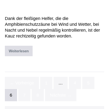
Heckengäu retten Leben
Dank der fleißigen Helfer, die die
Amphibienschutzzäune bei Wind und Wetter, bei
Nacht und Nebel regelmäßig kontrollieren, ist der
Kauz rechtzeitig gefunden worden.
Weiterlesen
Abgelegt unter:
Archiv
,
Uncategorized
← Vorherige
1
…
4
5
6
7
8
Nächste →