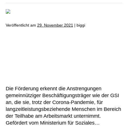
Veröffentlicht am
29. November 2021
|
biggi
Die GSI freut sich über den
Zuschuss „Teilhabe fördern“,
den sie im Rahmen der EU-
Aufbauhilfe REACT-EU für das
Jahr 2021 erhält.
Die Förderung erkennt die Anstrengungen
gemeinnütziger Beschäftigungsträger wie der GSI
an, die sie, trotz der Corona-Pandemie, für
langzeitleistungsbeziehende Menschen im Bereich
der Teilhabe am Arbeitsmarkt unternimmt.
Gefördert vom Ministerium für Soziales…