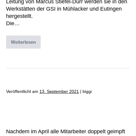
Leitung von Marcus Stiefel-Dürr werden sie in den
Werkstätten der GSI in Mühlacker und Eutingen
hergestellt.
Die…
Weiterlesen
Abgelegt unter:
Archiv
,
Uncategorized
Veröffentlicht am
13. September 2021
|
biggi
Die GSI kümmert sich um ihre
Mitarbeiter
Nachdem im April alle Mitarbeiter doppelt geimpft