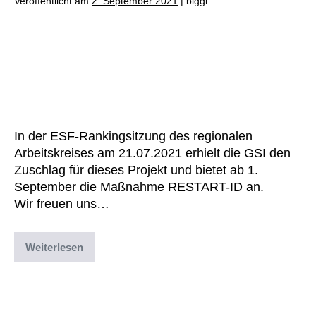
Veröffentlicht am
2. September 2021
|
biggi
Die GSI hat den Zuschlag für die
neue ESF-geförderte Maßnahme
des Jobcenters Enzkreis
erhalten: RESTART-ID
In der ESF-Rankingsitzung des regionalen
Arbeitskreises am 21.07.2021 erhielt die GSI den
Zuschlag für dieses Projekt und bietet ab 1.
September die Maßnahme RESTART-ID an.
Wir freuen uns…
Weiterlesen
Abgelegt unter:
Archiv
,
Uncategorized