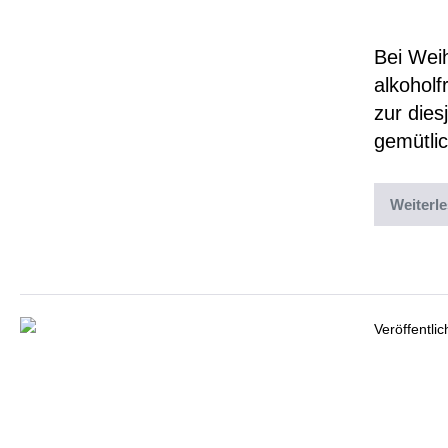
GSI-
Bei Wei
alkoholf
zur dies
gemütli
Weiterl
Abgelegt un
Veröffentli
GSI-
verf