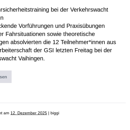
sicherheitstraining bei der Verkehrswacht
en
ckende Vorführungen und Praxisübungen
er Fahrsituationen sowie theoretische
gen absolvierten die 12 Teilnehmer*innen aus
rbeiterschaft der GSI letzten Freitag bei der
swacht Vaihingen.
esen
ter:
News
,
Uncategorized
cht am
12. Dezember 2025
|
biggi