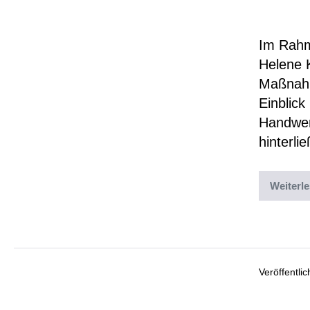
Müh
Im Rahme
Helene K
Maßnahm
Einblick
Handwer
hinterli
Weiterl
Abgelegt un
Veröffentli