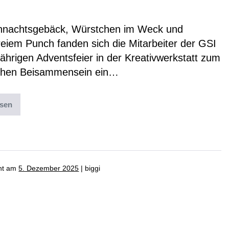
Adventsfeier 2025
hnachtsgebäck, Würstchen im Weck und
reiem Punch fanden sich die Mitarbeiter der GSI
jährigen Adventsfeier in der Kreativwerkstatt zum
chen Beisammensein ein…
esen
ter:
News
,
Uncategorized
cht am
5. Dezember 2025
|
biggi
Kalender 2026 ab sofort
ügbar!