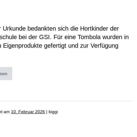
unterstützt Kinderhort
r Urkunde bedankten sich die Hortkinder der
schule bei der GSI. Für eine Tombola wurden in
n Eigenprodukte gefertigt und zur Verfügung
esen
ter:
News
cht am
10. Februar 2026
|
biggi
erheit im Straßenverkehr