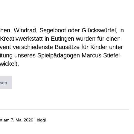
-Teilnehmer entwickeln
derspielzeug
hen, Windrad, Segelboot oder Glückswürfel, in
Kreativwerkstatt in Eutingen wurden für einen
vent verschiedenste Bausätze für Kinder unter
eitung unseres Spielpädagogen Marcus Stiefel-
wickelt.
esen
ter:
News
cht am
7. Mai 2026
|
biggi