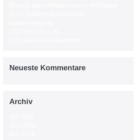
Besuch des Heimatmuseum Mühlacker
AGH-Teilnehmer entwickeln
Kinderspielzeug
CDU besucht GSI
GSI unterstützt Kinderhort
Neueste Kommentare
Archiv
Juli 2026
Juni 2026
Mai 2026