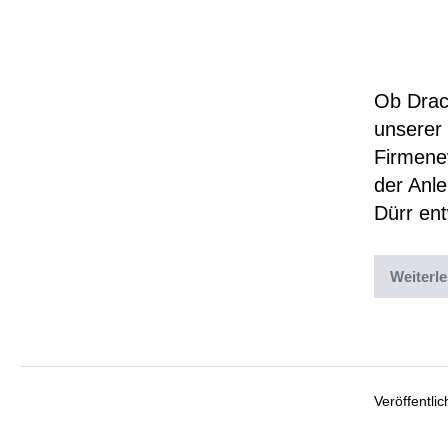
AGH
Kin
Ob Drac
unserer 
Firmene
der Anl
Dürr ent
Weiterl
Abgelegt un
Veröffentli