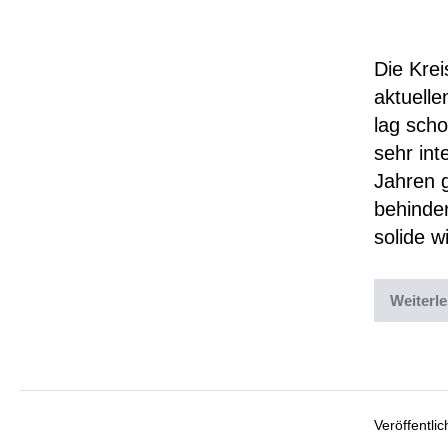
CDU
Die Krei
aktuelle
lag scho
sehr int
Jahren g
behinde
solide w
Weiterl
Abgelegt un
Veröffentli