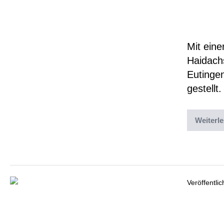
GSI 
Mit eine
Haidach
Eutinge
gestellt.
Weiterl
Abgelegt un
Veröffentli
Sich