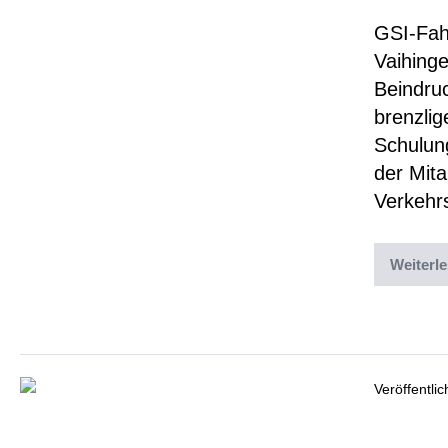
GSI-Fahr
Vaihing
Beindru
brenzlig
Schulun
der Mita
Verkehr
Weiterl
Abgelegt un
Veröffentli