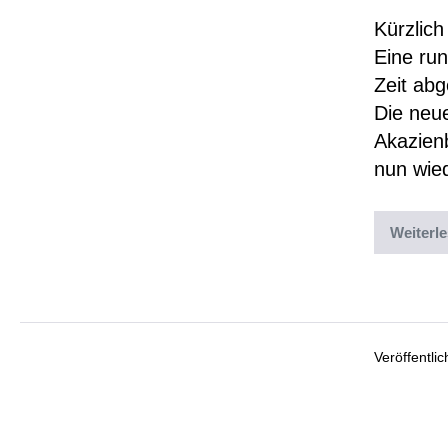
Kürzlich
Eine run
Zeit ab
Die neu
Akazien
nun wied
Weiterl
Abgelegt un
Veröffentli
Bes