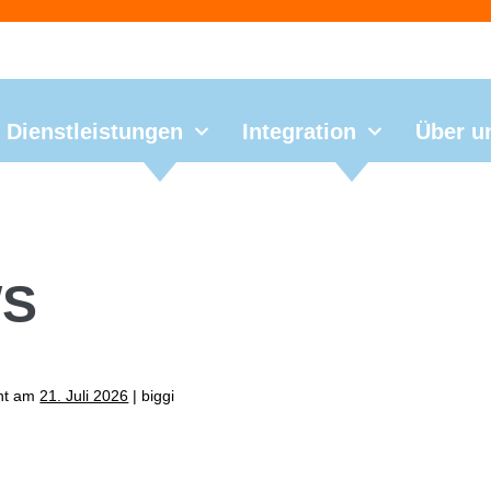
Dienstleistungen
Integration
Über u
S
cht am
21. Juli 2026
|
biggi
ahre alte Treppe saniert