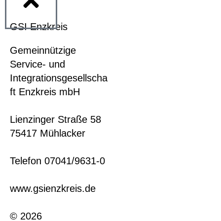
GSI Enzkreis
» Aktuelles
Gemeinnützige
30 Jahre alte Treppe
Service- und
saniert
Integrationsgesellscha
Besuch des
ft Enzkreis mbH
Heimatmuseum
Mühlacker
Lienzinger Straße 58
AGH-Teilnehmer
75417 Mühlacker
entwickeln
Kinderspielzeug
Telefon 07041/9631-0
CDU besucht GSI
info@gsienzkreis.de
www.gsienzkreis.de
© 2026