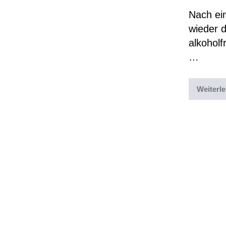
Nach ei
wieder d
alkohol
…
Weiterl
Abgelegt un