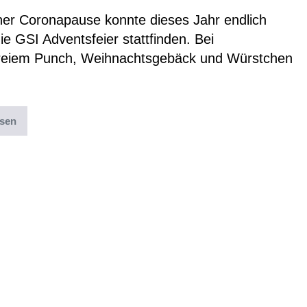
ner Coronapause konnte dieses Jahr endlich
ie GSI Adventsfeier stattfinden. Bei
freiem Punch, Weihnachtsgebäck und Würstchen
esen
ter:
Archiv
,
Uncategorized