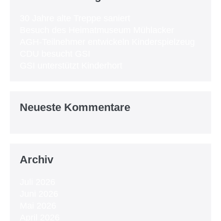
30 Jahre alte Treppe saniert
Besuch des Heimatmuseum Mühlacker
AGH-Teilnehmer entwickeln Kinderspielzeug
CDU besucht GSI
GSI unterstützt Kinderhort
Neueste Kommentare
Archiv
Juli 2026
Juni 2026
Mai 2026
April 2026