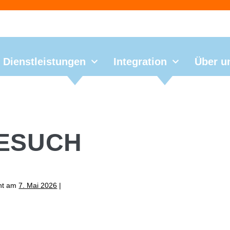
Dienstleistungen
Integration
Über u
ESUCH
cht am
7. Mai 2026
|
biggi
 besucht GSI