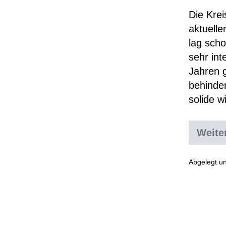
Die Krei
aktuelle
lag scho
sehr int
Jahren g
behinde
solide w
Weite
Abgelegt un