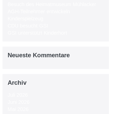
Besuch des Heimatmuseum Mühlacker
AGH-Teilnehmer entwickeln
Kinderspielzeug
CDU besucht GSI
GSI unterstützt Kinderhort
Neueste Kommentare
Archiv
Juli 2026
Juni 2026
Mai 2026