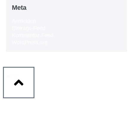
Meta
Anmelden
Eintrags-Feed
Kommentar-Feed
WordPress.org
GSI Enzkreis
Gemeinnützige Service- und
Integrationsgesellschaft Enzkreis mbH
Lienzinger Straße 58