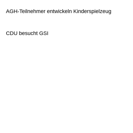
AGH-Teilnehmer entwickeln Kinderspielzeug
CDU besucht GSI
» Dienstleistungen
» Garten-und Landschaftspflege
» Hauswirtschaft u. Bürgerservice
» RENU
» Integration
» AGH Metall
» AGH Stapellauf
» AGH Kreativ im Kino