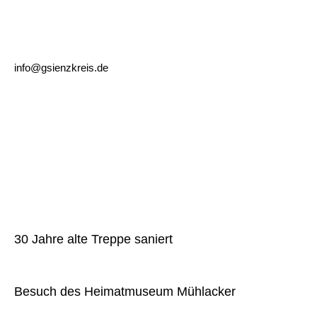
75417 Mühlacker
Telefon 07041/9631-0
info@gsienzkreis.de
www.gsienzkreis.de
© 2026 https://gsienzkreis.de
» Aktuelles
30 Jahre alte Treppe saniert
Besuch des Heimatmuseum Mühlacker