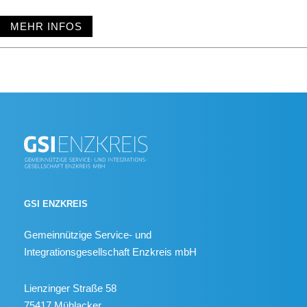
MEHR INFOS
GSI ENZKREIS
Gemeinnützige Service- und
Integrationsgesellschaft Enzkreis mbH
Lienzinger Straße 58
75417 Mühlacker