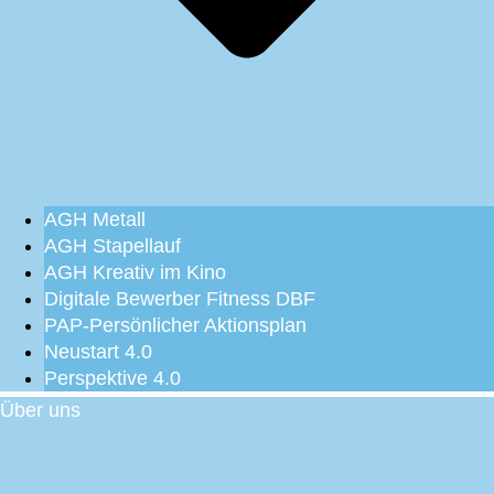
AGH Metall
AGH Stapellauf
AGH Kreativ im Kino
Digitale Bewerber Fitness DBF
PAP-Persönlicher Aktionsplan
Neustart 4.0
Perspektive 4.0
Über uns