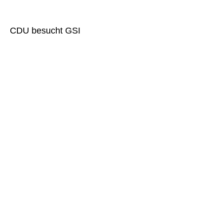
CDU besucht GSI
» Dienstleistungen
» Garten-und Landschaftspflege
» Hauswirtschaft u. Bürgerservice
» RENU
» Integration
» AGH Metall
» AGH Stapellauf
» AGH Kreativ im Kino
» Digitale Bewerber Fitness DBF
» PAP-Pers. Aktionsplan